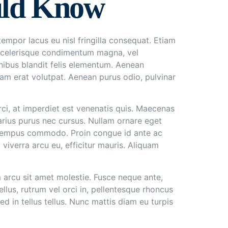
ould Know
empor lacus eu nisl fringilla consequat. Etiam
 scelerisque condimentum magna, vel
 finibus blandit felis elementum. Aenean
am erat volutpat. Aenean purus odio, pulvinar
rci, at imperdiet est venenatis quis. Maecenas
arius purus nec cursus. Nullam ornare eget
a tempus commodo. Proin congue id ante ac
iverra arcu eu, efficitur mauris. Aliquam
um arcu sit amet molestie. Fusce neque ante,
ellus, rutrum vel orci in, pellentesque rhoncus
ed in tellus tellus. Nunc mattis diam eu turpis