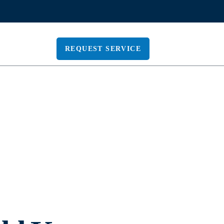
US
REQUEST SERVICE
uld Know