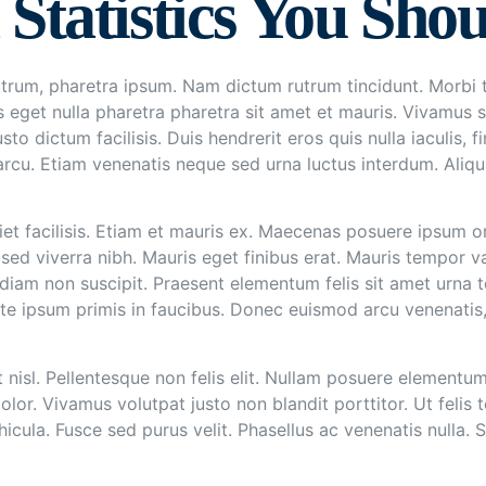
 Statistics You Sh
rutrum, pharetra ipsum. Nam dictum rutrum tincidunt. Morbi t
eget nulla pharetra pharetra sit amet et mauris. Vivamus
usto dictum facilisis. Duis hendrerit eros quis nulla iaculis,
cu. Etiam venenatis neque sed urna luctus interdum. Aliqu
diet facilisis. Etiam et mauris ex. Maecenas posuere ipsum o
sed viverra nibh. Mauris eget finibus erat. Mauris tempor v
 diam non suscipit. Praesent elementum felis sit amet urn
 ipsum primis in faucibus. Donec euismod arcu venenatis, v
et nisl. Pellentesque non felis elit. Nullam posuere element
lor. Vivamus volutpat justo non blandit porttitor. Ut felis t
icula. Fusce sed purus velit. Phasellus ac venenatis nulla. S