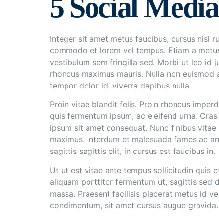
5 Social Media
Integer sit amet metus faucibus, cursus nisl 
commodo et lorem vel tempus. Etiam a metus 
vestibulum sem fringilla sed. Morbi ut leo id j
rhoncus maximus mauris. Nulla non euismod ar
tempor dolor id, viverra dapibus nulla.
Proin vitae blandit felis. Proin rhoncus imper
quis fermentum ipsum, ac eleifend urna. Cras 
ipsum sit amet consequat. Nunc finibus vitae
maximus. Interdum et malesuada fames ac ante
sagittis sagittis elit, in cursus est faucibus in.
Ut ut est vitae ante tempus sollicitudin quis 
aliquam porttitor fermentum ut, sagittis sed do
massa. Praesent facilisis placerat metus id veh
condimentum, sit amet cursus augue gravida.