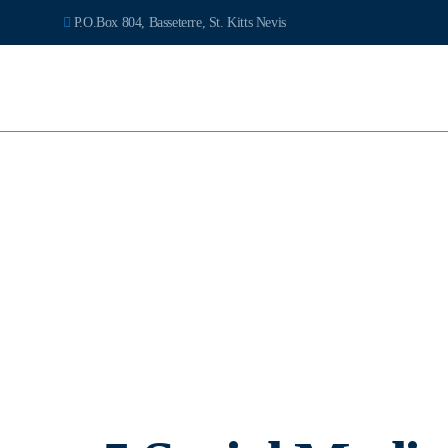
P.O.Box 804, Basseterre, St. Kitts Nevis
SOLUT
5 Socia